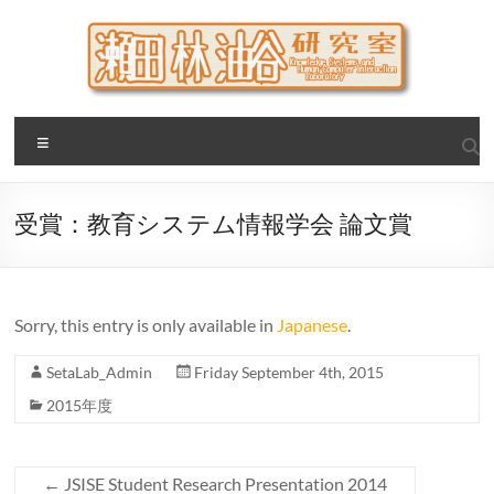
Skip
to
content
瀬田・林・油谷研究室
大阪公立大学 大学院 情報学研究科 学際情報学専攻 / 大阪府
Menu
立大学 理学部 情報数理科学科(大学院 理学系研究科 情報数理
科学専攻) / 現代システム科学域 知識情報システム学類 瀬田
研究室
受賞：教育システム情報学会 論文賞
Sorry, this entry is only available in
Japanese
.
SetaLab_Admin
Friday September 4th, 2015
2015年度
←
JSISE Student Research Presentation 2014