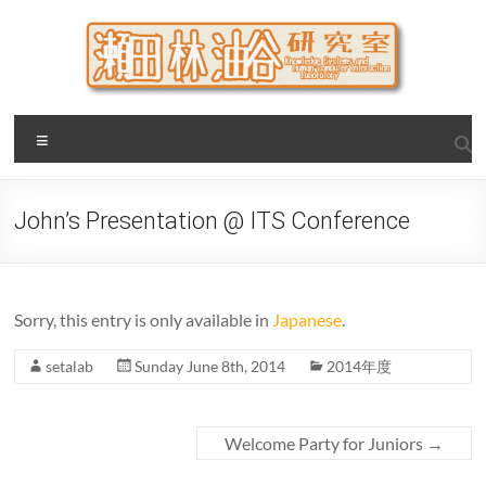
Skip
to
content
瀬田・林・油谷研究室
大阪公立大学 大学院 情報学研究科 学際情報学専攻 / 大阪府
Menu
立大学 理学部 情報数理科学科(大学院 理学系研究科 情報数理
科学専攻) / 現代システム科学域 知識情報システム学類 瀬田
研究室
John’s Presentation @ ITS Conference
Sorry, this entry is only available in
Japanese
.
setalab
Sunday June 8th, 2014
2014年度
Welcome Party for Juniors
→