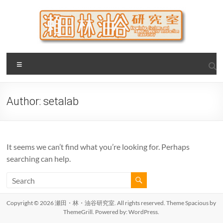
Skip
to
content
瀬田・林・油谷研究室
大阪公立大学 大学院 情報学研究科 学際情報学専攻 / 大阪府
Menu
立大学 理学部 情報数理科学科(大学院 理学系研究科 情報数理
科学専攻) / 現代システム科学域 知識情報システム学類 瀬田
研究室
Author:
setalab
It seems we can’t find what you’re looking for. Perhaps
searching can help.
Copyright © 2026
瀬田・林・油谷研究室
. All rights reserved. Theme
Spacious
by
ThemeGrill. Powered by:
WordPress
.