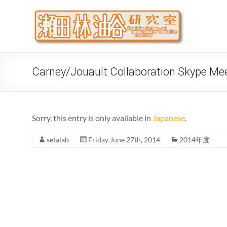
Skip
to
瀬
大阪公立
content
代システ
Carney/Jouault Collaboration Skype Me
Sorry, this entry is only available in
Japanese
.
setalab
Friday June 27th, 2014
2014年度