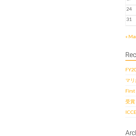
24
31
« Ma
Rec
FY20
マリ
First
受賞
ICCE
Arc