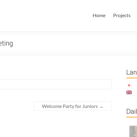
田・林・油谷研究室
大学 大学院 情報学研究科 学際情報学専攻 / 大阪府立大学 理学部
Home
Projects
ム科学域 知識情報システム学類 瀬田研究室
eting
La
Welcome Party for Juniors
→
Dai