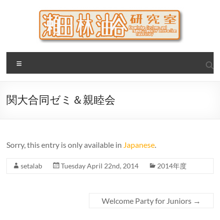
Skip
to
content
瀬田・林・油谷研究室
大阪公立大学 大学院 情報学研究科 学際情報学専攻 / 大阪府
Menu
立大学 理学部 情報数理科学科(大学院 理学系研究科 情報数理
科学専攻) / 現代システム科学域 知識情報システム学類 瀬田
研究室
関大合同ゼミ＆親睦会
Sorry, this entry is only available in
Japanese
.
setalab
Tuesday April 22nd, 2014
2014年度
Welcome Party for Juniors
→