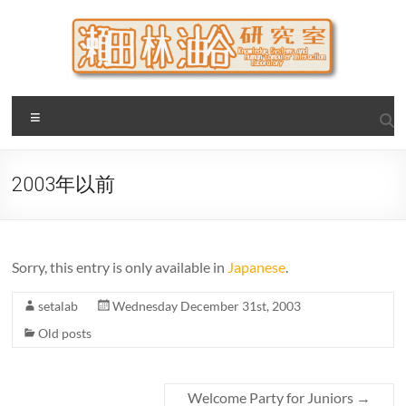
Skip
to
content
瀬田・林・油谷研究室
大阪公立大学 大学院 情報学研究科 学際情報学専攻 / 大阪府
Menu
立大学 理学部 情報数理科学科(大学院 理学系研究科 情報数理
科学専攻) / 現代システム科学域 知識情報システム学類 瀬田
研究室
2003年以前
Sorry, this entry is only available in
Japanese
.
setalab
Wednesday December 31st, 2003
Old posts
Welcome Party for Juniors
→