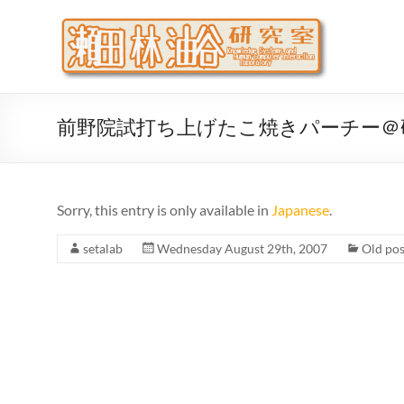
Skip
to
瀬
大阪公立
content
代システ
前野院試打ち上げたこ焼きパーチー＠
Sorry, this entry is only available in
Japanese
.
setalab
Wednesday August 29th, 2007
Old pos