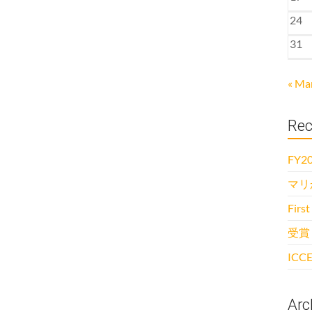
24
31
« Ma
Rec
FY20
マリ
First
受賞
ICCE
Arc