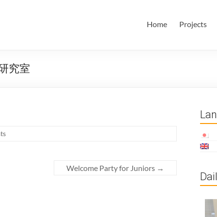
田・林・油谷研究室
大学 大学院 情報学研究科 学際情報学専攻 / 大阪府立大学 理学部
Home
Projects
ム科学域 知識情報システム学類 瀬田研究室
研究室
La
ts
Welcome Party for Juniors
→
Dai