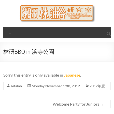
Skip
to
content
瀬田・林・油谷研究室
大阪公立大学 大学院 情報学研究科 学際情報学専攻 / 大阪府
Menu
立大学 理学部 情報数理科学科(大学院 理学系研究科 情報数理
科学専攻) / 現代システム科学域 知識情報システム学類 瀬田
研究室
林研BBQ in 浜寺公園
Sorry, this entry is only available in
Japanese
.
setalab
Monday November 19th, 2012
2012年度
Welcome Party for Juniors
→