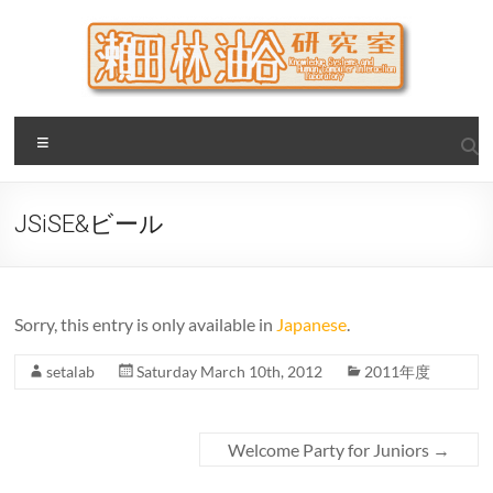
Skip
to
content
瀬田・林・油谷研究室
大阪公立大学 大学院 情報学研究科 学際情報学専攻 / 大阪府
Menu
立大学 理学部 情報数理科学科(大学院 理学系研究科 情報数理
科学専攻) / 現代システム科学域 知識情報システム学類 瀬田
研究室
JSiSE&ビール
Sorry, this entry is only available in
Japanese
.
setalab
Saturday March 10th, 2012
2011年度
Welcome Party for Juniors
→