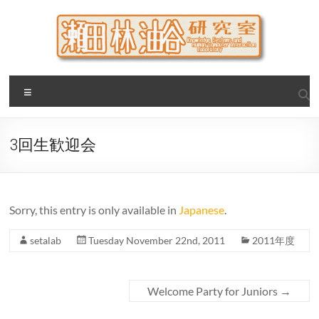
Skip
to
content
瀬田・林・油谷研究室
大阪公立大学 大学院 情報学研究科 学際情報学専攻 / 大阪府
Menu
立大学 理学部 情報数理科学科(大学院 理学系研究科 情報数理
科学専攻) / 現代システム科学域 知識情報システム学類 瀬田
研究室
3回生歓迎会
Sorry, this entry is only available in
Japanese
.
setalab
Tuesday November 22nd, 2011
2011年度
Welcome Party for Juniors
→