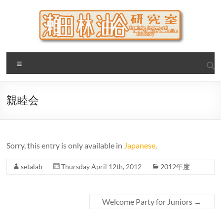
Skip
to
content
瀬田・林・油谷研究室
大阪公立大学 大学院 情報学研究科 学際情報学専攻 / 大阪府
Menu
立大学 理学部 情報数理科学科(大学院 理学系研究科 情報数理
科学専攻) / 現代システム科学域 知識情報システム学類 瀬田
研究室
親睦会
Sorry, this entry is only available in
Japanese
.
setalab
Thursday April 12th, 2012
2012年度
Welcome Party for Juniors
→