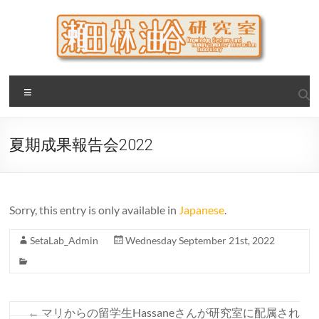
Skip
to
content
瀬田・林・油谷研究室
大阪公立大学 大学院 情報学研究科 学際情報学専攻 / 大阪府
Menu
立大学 理学部 情報数理科学科(大学院 理学系研究科 情報数理
科学専攻) / 現代システム科学域 知識情報システム学類 瀬田
研究室
夏期成果報告会2022
Sorry, this entry is only available in
Japanese
.
SetaLab_Admin
Wednesday September 21st, 2022
←
マリからの留学生Hassaneさんが研究室に配属され