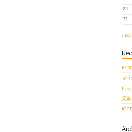
24
31
« Ma
Rec
FY20
マリ
First
受賞
ICCE
Arc