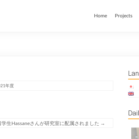
田・林・油谷研究室
大学 大学院 情報学研究科 学際情報学専攻 / 大阪府立大学 理学部
Home
Projects
ム科学域 知識情報システム学類 瀬田研究室
La
021年度
Dai
学生Hassaneさんが研究室に配属されました
→