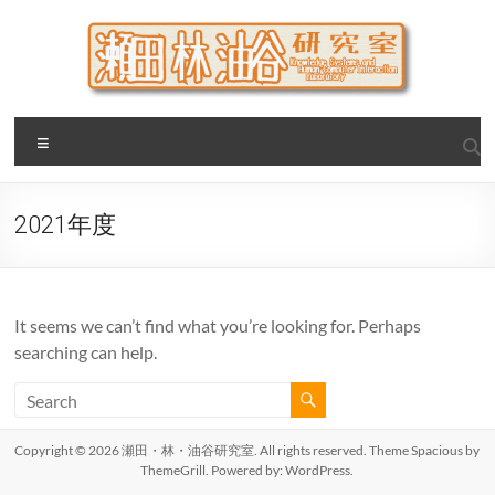
Skip
to
content
瀬田・林・油谷研究室
大阪公立大学 大学院 情報学研究科 学際情報学専攻 / 大阪府
Menu
立大学 理学部 情報数理科学科(大学院 理学系研究科 情報数理
科学専攻) / 現代システム科学域 知識情報システム学類 瀬田
研究室
2021年度
It seems we can’t find what you’re looking for. Perhaps
searching can help.
Copyright © 2026
瀬田・林・油谷研究室
. All rights reserved. Theme
Spacious
by
ThemeGrill. Powered by:
WordPress
.