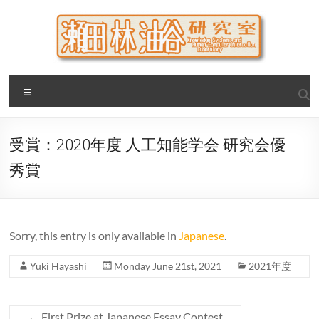
Skip
to
content
瀬田・林・油谷研究室
大阪公立大学 大学院 情報学研究科 学際情報学専攻 / 大阪府
Menu
立大学 理学部 情報数理科学科(大学院 理学系研究科 情報数理
科学専攻) / 現代システム科学域 知識情報システム学類 瀬田
研究室
受賞：2020年度 人工知能学会 研究会優
秀賞
Sorry, this entry is only available in
Japanese
.
Yuki Hayashi
Monday June 21st, 2021
2021年度
←
First Prize at Japanese Essay Contest