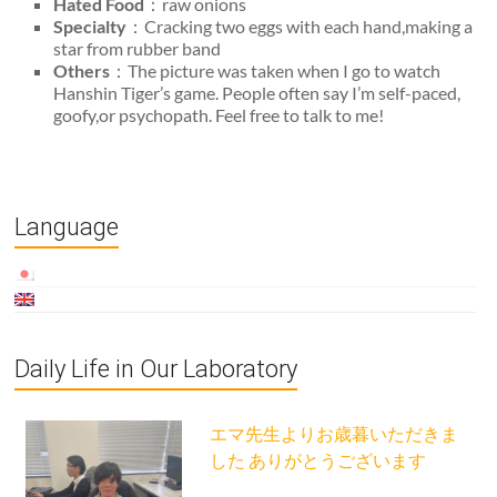
Hated Food
：raw onions
Specialty
：Cracking two eggs with each hand,making a
star from rubber band
Others
：The picture was taken when I go to watch
Hanshin Tiger’s game. People often say I’m self-paced,
goofy,or psychopath. Feel free to talk to me!
Language
Daily Life in Our Laboratory
エマ先生よりお歳暮いただきま
した ありがとうございます