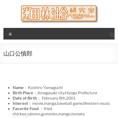
Skip
to
content
瀬田・林・油谷研究室
大阪公立大学 大学院 情報学研究科 学際情報学専攻 / 大阪府
Menu
立大学 理学部 情報数理科学科(大学院 理学系研究科 情報数理
科学専攻) / 現代システム科学域 知識情報システム学類 瀬田
研究室
山口公慎郎
Name
：Koshiro Yamaguchi
Birth Place
：Amagasaki city,Hyogo Prefecture
Date of Birth
： February 8th,2001
Interest
：movie,manga,baseball game,Western music
Favorite Food
：fried
chicken,salmon,gummies,mango,tomato