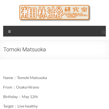
Skip
to
content
瀬田・林・油谷研究室
大阪公立大学 大学院 情報学研究科 学際情報学専攻 / 大阪府
Menu
立大学 理学部 情報数理科学科(大学院 理学系研究科 情報数理
科学専攻) / 現代システム科学域 知識情報システム学類 瀬田
研究室
Tomoki Matsuoka
Name：Tomoki Matsuoka
From：Osaka Hirano
Birthday：May 12th
Target：Live healthy