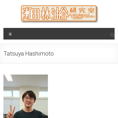
Skip
to
content
瀬田・林・油谷研究室
大阪公立大学 大学院 情報学研究科 学際情報学専攻 / 大阪府
Menu
立大学 理学部 情報数理科学科(大学院 理学系研究科 情報数理
科学専攻) / 現代システム科学域 知識情報システム学類 瀬田
研究室
Tatsuya Hashimoto