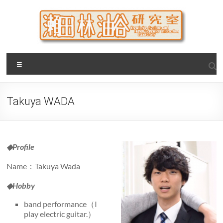
Skip
to
content
瀬田・林・油谷研究室
大阪公立大学 大学院 情報学研究科 学際情報学専攻 / 大阪府
Menu
立大学 理学部 情報数理科学科(大学院 理学系研究科 情報数理
科学専攻) / 現代システム科学域 知識情報システム学類 瀬田
研究室
Takuya WADA
◆Profile
Name：Takuya Wada
◆Hobby
band performance（I
play electric guitar.）