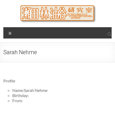
Skip
to
content
瀬田・林・油谷研究室
大阪公立大学 大学院 情報学研究科 学際情報学専攻 / 大阪府
Menu
立大学 理学部 情報数理科学科(大学院 理学系研究科 情報数理
科学専攻) / 現代システム科学域 知識情報システム学類 瀬田
研究室
Sarah Nehme
Profile
Name:Sarah Nehme
Birthday:
From: