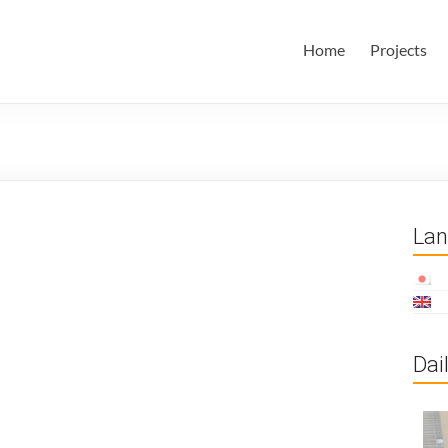
田・林・油谷研究室
大学 大学院 情報学研究科 学際情報学専攻 / 大阪府立大学 理学部
Home
Projects
ム科学域 知識情報システム学類 瀬田研究室
La
Dai