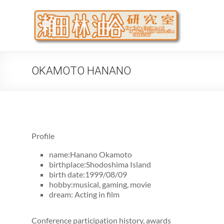
Skip
to
瀬
大阪公立
content
代システ
OKAMOTO HANANO
Profile
name:Hanano Okamoto
birthplace:Shodoshima Island
birth date:1999/08/09
hobby:musical, gaming, movie
dream: Acting in film
Conference participation history, awards