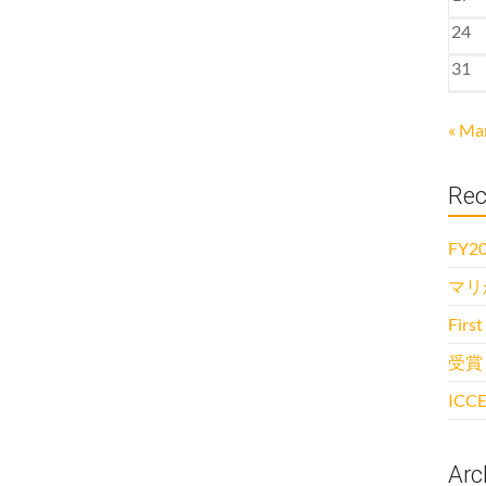
24
31
« Ma
Rec
FY20
マリ
First
受賞
ICCE
Arc