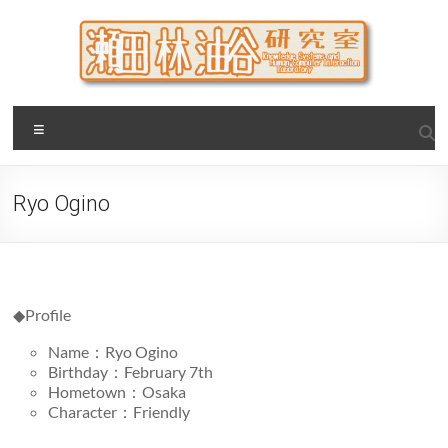
Skip
to
content
瀬田・林・油谷研究室
大阪公立大学 大学院 情報学研究科 学際情報学専攻 / 大阪府
Menu
立大学 理学部 情報数理科学科(大学院 理学系研究科 情報数理
科学専攻) / 現代システム科学域 知識情報システム学類 瀬田
研究室
Ryo Ogino
◆Profile
Name：Ryo Ogino
Birthday：February 7th
Hometown：Osaka
Character：Friendly