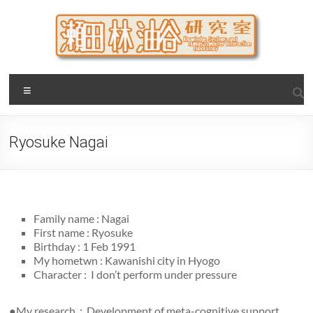
Skip
to
content
瀬田・林・油谷研究室
大阪公立大学 大学院 情報学研究科 学際情報学専攻 / 大阪府
Menu
立大学 理学部 情報数理科学科(大学院 理学系研究科 情報数理
科学専攻) / 現代システム科学域 知識情報システム学類 瀬田
研究室
Ryosuke Nagai
Family name : Nagai
First name : Ryosuke
Birthday : 1 Feb 1991
My hometwn : Kawanishi city in Hyogo
Character : I don’t perform under pressure
●My research：Development of meta-cognitive support