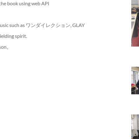
the book using web API
tern music such as ワンダイレクション, GLAY
elding spirit.
rson。