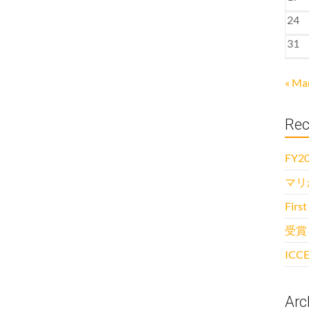
24
31
« Ma
Rec
FY20
マリ
First
受賞
ICCE
Arc