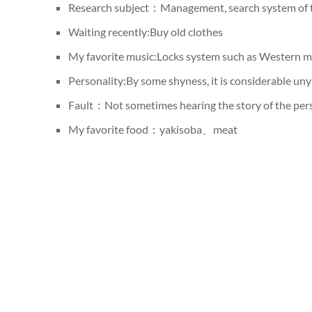
Research subject：Management, search system of 
Waiting recently:Buy old clothes
My favorite music:Locks system such as Wes
Personality:By some shyness, it is considerable unyi
Fault：Not sometimes hearing the story of the pe
My favorite food：yakisoba、meat