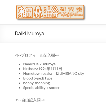
Skip
to
瀬
大阪公立
content
代システ
Daiki Muroya
<!-­‐プロフィール記入欄-­‐>
Name:Daiki muroya
birthday:1994年1月1日
Hometown:osaka IZUMISANO city
Blood type:B type
hobby:shopping
Special ability：soccer
<!-­‐ 自由記入欄-­‐>