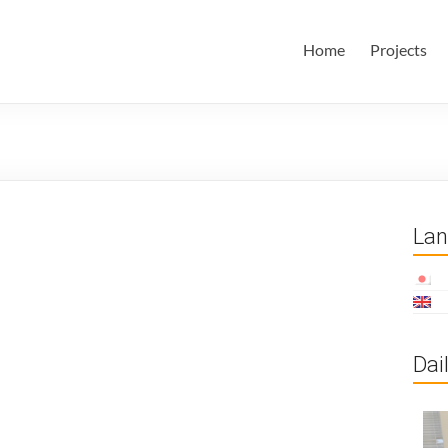
田・林・油谷研究室
大学 大学院 情報学研究科 学際情報学専攻 / 大阪府立大学 理学部
Home
Projects
ム科学域 知識情報システム学類 瀬田研究室
La
Dai