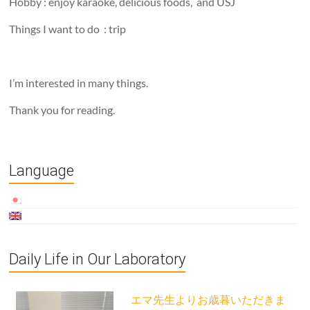
Hobby : enjoy karaoke, delicious foods, and USJ
Things I want to do : trip
I’m interested in many things.
Thank you for reading.
Language
Daily Life in Our Laboratory
エマ先生よりお歳暮いただきま