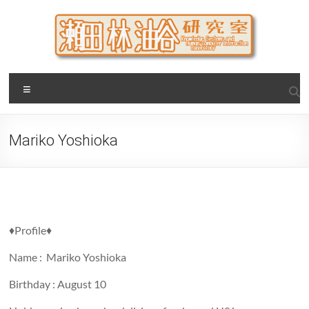
Skip
to
content
瀬田・林・油谷研究室
大阪公立大学 大学院 情報学研究科 学際情報学専攻 / 大阪府
Menu
立大学 理学部 情報数理科学科(大学院 理学系研究科 情報数理
科学専攻) / 現代システム科学域 知識情報システム学類 瀬田
研究室
Mariko Yoshioka
♦︎Profile♦︎
Name : Mariko Yoshioka
Birthday : August 10