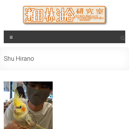
Skip
to
content
瀬田・林・油谷研究室
大阪公立大学 大学院 情報学研究科 学際情報学専攻 / 大阪府
Menu
立大学 理学部 情報数理科学科(大学院 理学系研究科 情報数理
科学専攻) / 現代システム科学域 知識情報システム学類 瀬田
研究室
Shu Hirano