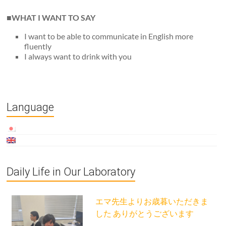
■WHAT I WANT TO SAY
I want to be able to communicate in English more
fluently
I always want to drink with you
Language
Daily Life in Our Laboratory
エマ先生よりお歳暮いただきま
した ありがとうございます