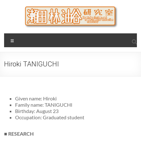
Skip
to
content
瀬田・林・油谷研究室
大阪公立大学 大学院 情報学研究科 学際情報学専攻 / 大阪府
Menu
立大学 理学部 情報数理科学科(大学院 理学系研究科 情報数理
科学専攻) / 現代システム科学域 知識情報システム学類 瀬田
研究室
Hiroki TANIGUCHI
Given name: Hiroki
Family name: TANIGUCHI
Birthday: August 23
Occupation: Graduated student
■ RESEARCH