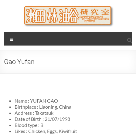
Skip
to
content
瀬田・林・油谷研究室
大阪公立大学 大学院 情報学研究科 学際情報学専攻 / 大阪府
Menu
立大学 理学部 情報数理科学科(大学院 理学系研究科 情報数理
科学専攻) / 現代システム科学域 知識情報システム学類 瀬田
研究室
Gao Yufan
Name : YUFAN GAO
Birthplace : Liaoning, China
Address : Takatsuki
Date of Birth : 21/07/1998
Blood type : B
Likes : Chicken, Eggs, Kiwifruit