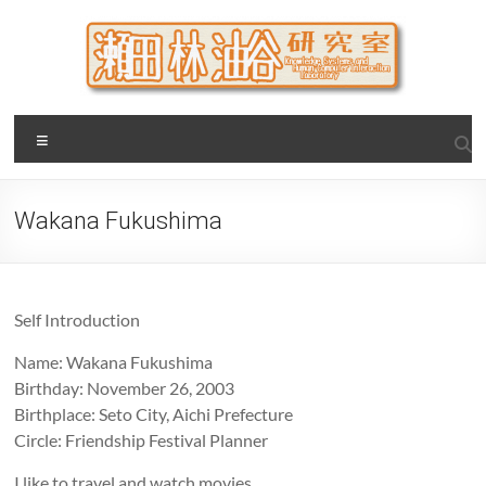
Skip
to
content
瀬田・林・油谷研究室
大阪公立大学 大学院 情報学研究科 学際情報学専攻 / 大阪府
Menu
立大学 理学部 情報数理科学科(大学院 理学系研究科 情報数理
科学専攻) / 現代システム科学域 知識情報システム学類 瀬田
研究室
Wakana Fukushima
Self Introduction
Name: Wakana Fukushima
Birthday: November 26, 2003
Birthplace: Seto City, Aichi Prefecture
Circle: Friendship Festival Planner
I like to travel and watch movies.