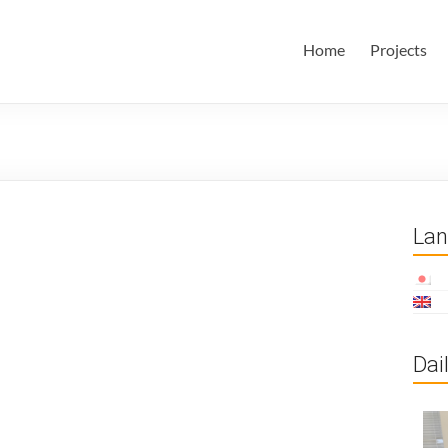
田・林・油谷研究室
大学 大学院 情報学研究科 学際情報学専攻 / 大阪府立大学 理学部
Home
Projects
ム科学域 知識情報システム学類 瀬田研究室
La
Dai