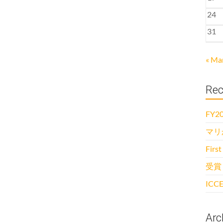
24
31
« Ma
Rec
FY20
マリ
First
受賞
ICCE
Arc