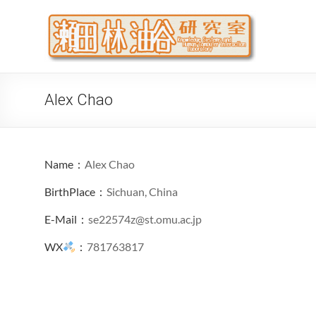
Skip
to
瀬
大阪公立
content
代システ
Alex Chao
Name：
Alex Chao
BirthPlace：
Sichuan, China
E-Mail：
se22574z@st.omu.ac.jp
WX
：
781763817