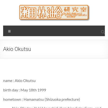
Skip
to
content
瀬田・林・油谷研究室
大阪公立大学 大学院 情報学研究科 学際情報学専攻 / 大阪府
Menu
立大学 理学部 情報数理科学科(大学院 理学系研究科 情報数理
科学専攻) / 現代システム科学域 知識情報システム学類 瀬田
研究室
Akio Okutsu
name : Akio Okutsu
birth day : May 18th 1999
hometown : Hamamatsu (Shizuoka prefecture)