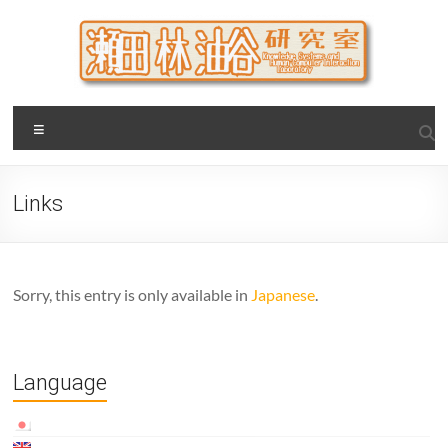
Skip
to
content
瀬田・林・油谷研究室
大阪公立大学 大学院 情報学研究科 学際情報学専攻 / 大阪府
Menu
立大学 理学部 情報数理科学科(大学院 理学系研究科 情報数理
科学専攻) / 現代システム科学域 知識情報システム学類 瀬田
研究室
Links
Sorry, this entry is only available in
Japanese
.
Language