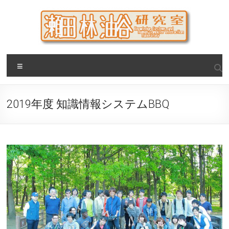
Skip
to
content
瀬田・林・油谷研究室
大阪公立大学 大学院 情報学研究科 学際情報学専攻 / 大阪府
Menu
立大学 理学部 情報数理科学科(大学院 理学系研究科 情報数理
科学専攻) / 現代システム科学域 知識情報システム学類 瀬田
研究室
2019年度 知識情報システムBBQ