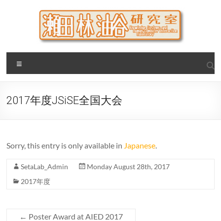
Skip
to
content
瀬田・林・油谷研究室
大阪公立大学 大学院 情報学研究科 学際情報学専攻 / 大阪府
Menu
立大学 理学部 情報数理科学科(大学院 理学系研究科 情報数理
科学専攻) / 現代システム科学域 知識情報システム学類 瀬田
研究室
2017年度JSiSE全国大会
Sorry, this entry is only available in
Japanese
.
SetaLab_Admin
Monday August 28th, 2017
2017年度
←
Poster Award at AIED 2017