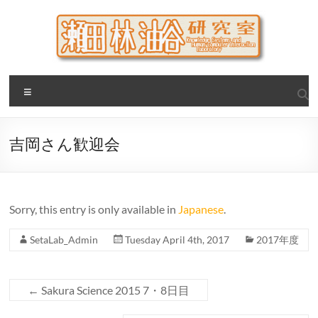
Skip
to
content
瀬田・林・油谷研究室
大阪公立大学 大学院 情報学研究科 学際情報学専攻 / 大阪府
Menu
立大学 理学部 情報数理科学科(大学院 理学系研究科 情報数理
科学専攻) / 現代システム科学域 知識情報システム学類 瀬田
研究室
吉岡さん歓迎会
Sorry, this entry is only available in
Japanese
.
SetaLab_Admin
Tuesday April 4th, 2017
2017年度
←
Sakura Science 2015 7・8日目