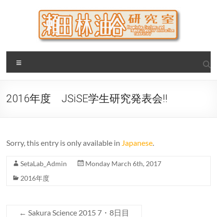
Skip
to
content
瀬田・林・油谷研究室
大阪公立大学 大学院 情報学研究科 学際情報学専攻 / 大阪府
Menu
立大学 理学部 情報数理科学科(大学院 理学系研究科 情報数理
科学専攻) / 現代システム科学域 知識情報システム学類 瀬田
研究室
2016年度 JSiSE学生研究発表会!!
Sorry, this entry is only available in
Japanese
.
SetaLab_Admin
Monday March 6th, 2017
2016年度
←
Sakura Science 2015 7・8日目