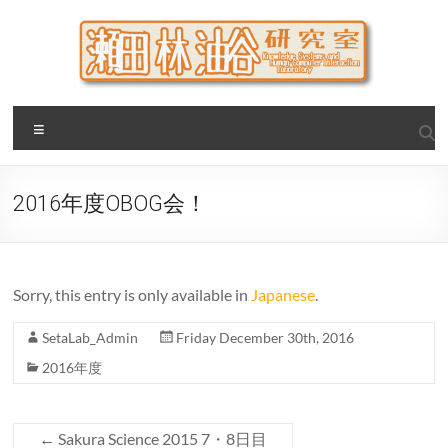
Skip
to
content
瀬田・林・油谷研究室
大阪公立大学 大学院 情報学研究科 学際情報学専攻 / 大阪府
Menu
立大学 理学部 情報数理科学科(大学院 理学系研究科 情報数理
科学専攻) / 現代システム科学域 知識情報システム学類 瀬田
研究室
2016年度OBOG会！
Sorry, this entry is only available in
Japanese
.
SetaLab_Admin
Friday December 30th, 2016
2016年度
←
Sakura Science 2015 7・8日目