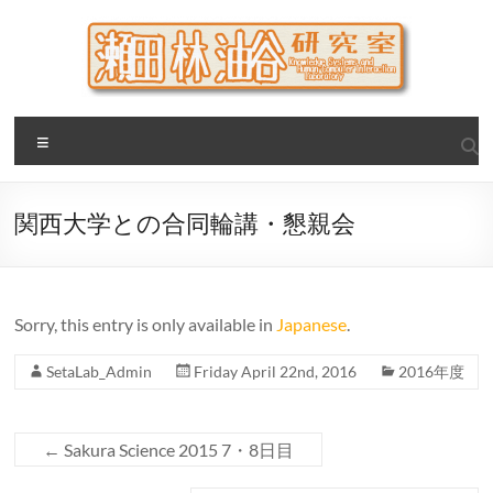
Skip
to
content
瀬田・林・油谷研究室
大阪公立大学 大学院 情報学研究科 学際情報学専攻 / 大阪府
Menu
立大学 理学部 情報数理科学科(大学院 理学系研究科 情報数理
科学専攻) / 現代システム科学域 知識情報システム学類 瀬田
研究室
関西大学との合同輪講・懇親会
Sorry, this entry is only available in
Japanese
.
SetaLab_Admin
Friday April 22nd, 2016
2016年度
←
Sakura Science 2015 7・8日目