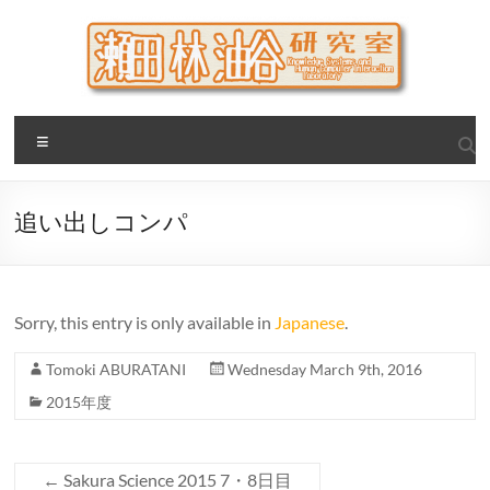
Skip
to
content
瀬田・林・油谷研究室
大阪公立大学 大学院 情報学研究科 学際情報学専攻 / 大阪府
Menu
立大学 理学部 情報数理科学科(大学院 理学系研究科 情報数理
科学専攻) / 現代システム科学域 知識情報システム学類 瀬田
研究室
追い出しコンパ
Sorry, this entry is only available in
Japanese
.
Tomoki ABURATANI
Wednesday March 9th, 2016
2015年度
←
Sakura Science 2015 7・8日目