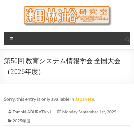
Skip
to
content
瀬田・林・油谷研究室
大阪公立大学 大学院 情報学研究科 学際情報学専攻 / 大阪府
Menu
立大学 理学部 情報数理科学科(大学院 理学系研究科 情報数理
科学専攻) / 現代システム科学域 知識情報システム学類 瀬田
研究室
第50回 教育システム情報学会 全国大会
（2025年度）
Sorry, this entry is only available in
Japanese
.
Tomoki ABURATANI
Monday September 1st, 2025
2025年度