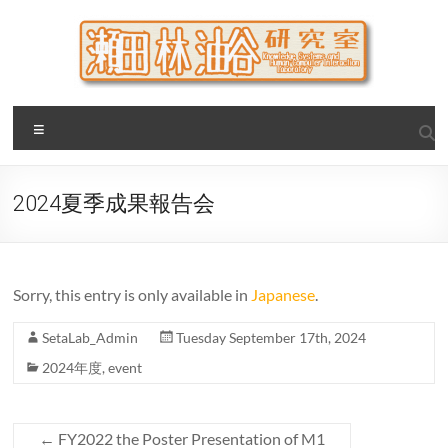
Skip
to
content
瀬田・林・油谷研究室
大阪公立大学 大学院 情報学研究科 学際情報学専攻 / 大阪府
Menu
立大学 理学部 情報数理科学科(大学院 理学系研究科 情報数理
科学専攻) / 現代システム科学域 知識情報システム学類 瀬田
研究室
2024夏季成果報告会
Sorry, this entry is only available in
Japanese
.
SetaLab_Admin
Tuesday September 17th, 2024
2024年度
,
event
←
FY2022 the Poster Presentation of M1