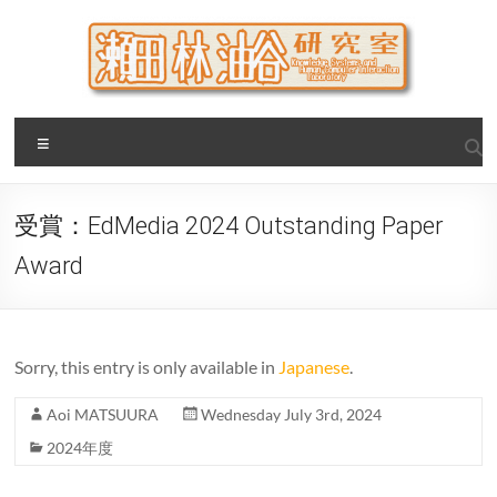
Skip
to
content
瀬田・林・油谷研究室
大阪公立大学 大学院 情報学研究科 学際情報学専攻 / 大阪府
Menu
立大学 理学部 情報数理科学科(大学院 理学系研究科 情報数理
科学専攻) / 現代システム科学域 知識情報システム学類 瀬田
研究室
受賞：EdMedia 2024 Outstanding Paper
Award
Sorry, this entry is only available in
Japanese
.
Aoi MATSUURA
Wednesday July 3rd, 2024
2024年度