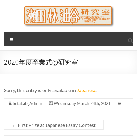
Skip
to
content
瀬田・林・油谷研究室
大阪公立大学 大学院 情報学研究科 学際情報学専攻 / 大阪府
Menu
立大学 理学部 情報数理科学科(大学院 理学系研究科 情報数理
科学専攻) / 現代システム科学域 知識情報システム学類 瀬田
研究室
2020年度卒業式@研究室
Sorry, this entry is only available in
Japanese
.
SetaLab_Admin
Wednesday March 24th, 2021
←
First Prize at Japanese Essay Contest