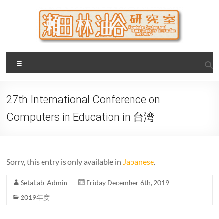
Skip
to
content
瀬田・林・油谷研究室
大阪公立大学 大学院 情報学研究科 学際情報学専攻 / 大阪府
Menu
立大学 理学部 情報数理科学科(大学院 理学系研究科 情報数理
科学専攻) / 現代システム科学域 知識情報システム学類 瀬田
研究室
27th International Conference on
Computers in Education in 台湾
Sorry, this entry is only available in
Japanese
.
SetaLab_Admin
Friday December 6th, 2019
2019年度