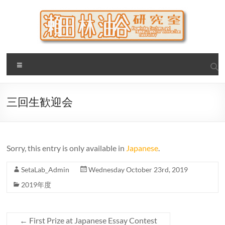
Skip
to
content
瀬田・林・油谷研究室
大阪公立大学 大学院 情報学研究科 学際情報学専攻 / 大阪府
Menu
立大学 理学部 情報数理科学科(大学院 理学系研究科 情報数理
科学専攻) / 現代システム科学域 知識情報システム学類 瀬田
研究室
三回生歓迎会
Sorry, this entry is only available in
Japanese
.
SetaLab_Admin
Wednesday October 23rd, 2019
2019年度
←
First Prize at Japanese Essay Contest