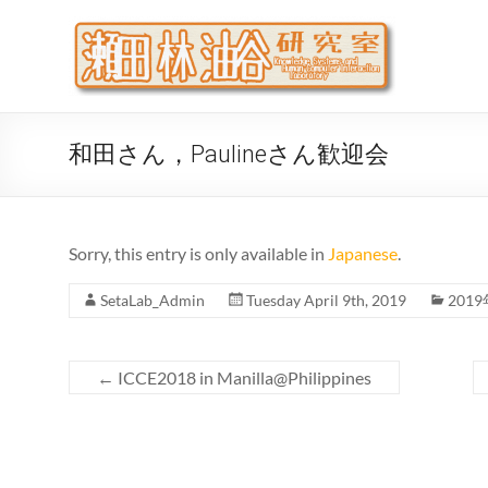
Skip
to
瀬
大阪公立
content
代システ
和田さん，Paulineさん歓迎会
Sorry, this entry is only available in
Japanese
.
SetaLab_Admin
Tuesday April 9th, 2019
201
←
ICCE2018 in Manilla@Philippines