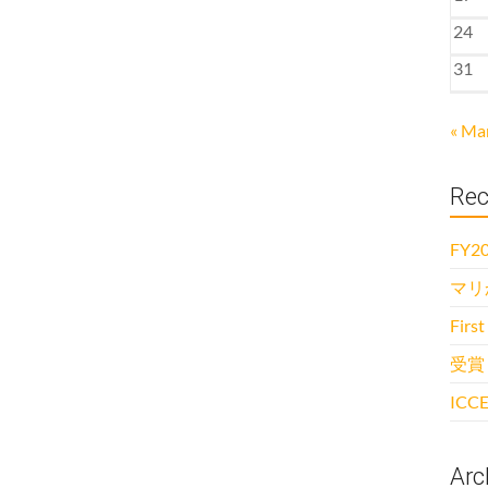
24
31
« Ma
Rec
FY20
マリ
First
受賞
ICCE
Arc