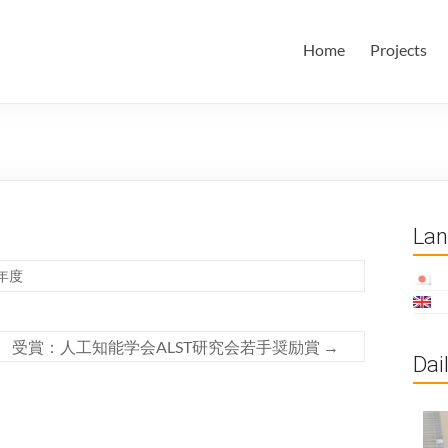
田・林・油谷研究室
大学 大学院 情報学研究科 学際情報学専攻 / 大阪府立大学 理学部
Home
Projects
ム科学域 知識情報システム学類 瀬田研究室
La
9年度
受賞：人工知能学会ALST研究会若手奨励賞
→
Dai