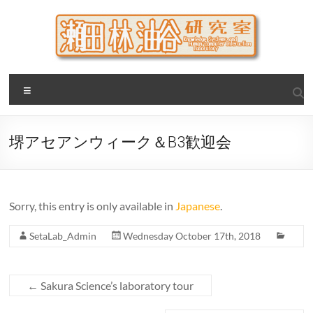
Skip
to
content
瀬田・林・油谷研究室
大阪公立大学 大学院 情報学研究科 学際情報学専攻 / 大阪府
Menu
立大学 理学部 情報数理科学科(大学院 理学系研究科 情報数理
科学専攻) / 現代システム科学域 知識情報システム学類 瀬田
研究室
堺アセアンウィーク＆B3歓迎会
Sorry, this entry is only available in
Japanese
.
SetaLab_Admin
Wednesday October 17th, 2018
←
Sakura Science’s laboratory tour