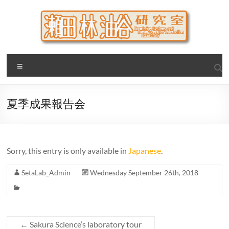
Skip
to
content
瀬田・林・油谷研究室
大阪公立大学 大学院 情報学研究科 学際情報学専攻 / 大阪府
Menu
立大学 理学部 情報数理科学科(大学院 理学系研究科 情報数理
科学専攻) / 現代システム科学域 知識情報システム学類 瀬田
研究室
夏季成果報告会
Sorry, this entry is only available in
Japanese
.
SetaLab_Admin
Wednesday September 26th, 2018
←
Sakura Science’s laboratory tour