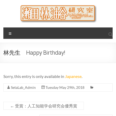
Skip
to
content
瀬田・林・油谷研究室
大阪公立大学 大学院 情報学研究科 学際情報学専攻 / 大阪府
Menu
立大学 理学部 情報数理科学科(大学院 理学系研究科 情報数理
科学専攻) / 現代システム科学域 知識情報システム学類 瀬田
研究室
林先生 Happy Birthday!
Sorry, this entry is only available in
Japanese
.
SetaLab_Admin
Tuesday May 29th, 2018
←
受賞：人工知能学会研究会優秀賞