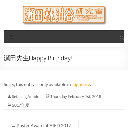
Skip
to
content
瀬田・林・油谷研究室
大阪公立大学 大学院 情報学研究科 学際情報学専攻 / 大阪府
Menu
立大学 理学部 情報数理科学科(大学院 理学系研究科 情報数理
科学専攻) / 現代システム科学域 知識情報システム学類 瀬田
研究室
瀬田先生Happy Birthday!
Sorry, this entry is only available in
Japanese
.
SetaLab_Admin
Thursday February 1st, 2018
2017年度
←
Poster Award at AIED 2017